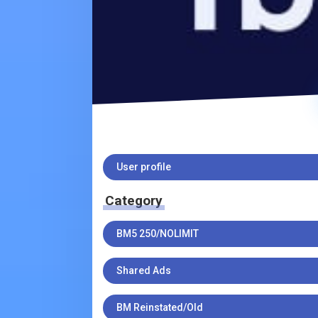
User profile
Category
BM5 250/NOLIMIT
Shared Ads
BM Reinstated/Old